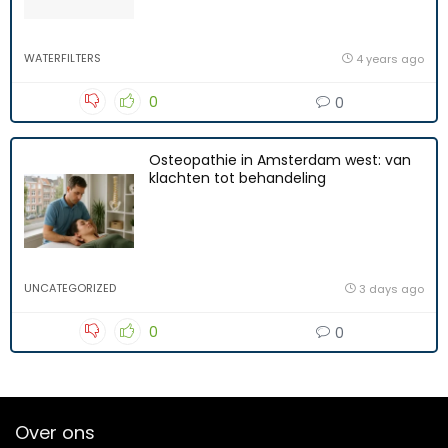
WATERFILTERS
4 years ago
0
0
Osteopathie in Amsterdam west: van
klachten tot behandeling
UNCATEGORIZED
3 days ago
0
0
Over ons