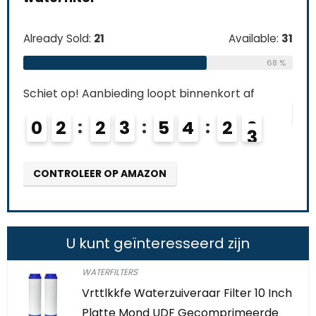
e:
26
Schi
Already Sold:
21
Available:
31
69 %
0
68 %
Schiet op! Aanbieding loopt binnenkort af
CO
0
2
2
3
5
4
2
1
2
CONTROLEER OP AMAZON
U kunt geïnteresseerd zijn
WATERFILTERS
Vrttlkkfe Waterzuiveraar Filter 10 Inch
Platte Mond UDF Gecomprimeerde