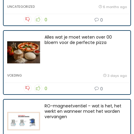
UNCATEGORIZED
6 months ago
0
0
Alles wat je moet weten over 00
bloem voor de perfecte pizza
VOEDING
3 days ago
0
0
RO-magneetventiel – wat is het, het
werkt en wanneer moet het worden
vervangen