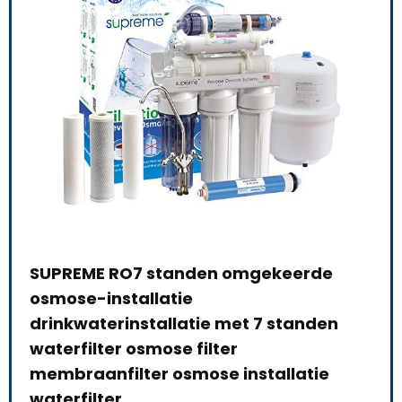
SUPREME RO7 standen omgekeerde
Jad
osmose-installatie
Zui
drinkwaterinstallatie met 7 standen
kra
 :
waterfilter osmose filter
membraanfilter osmose installatie
Alre
waterfilter