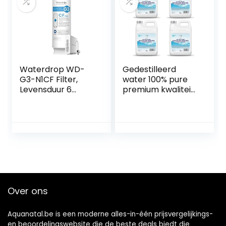
tot 800-1200 PPM
en PH van 7.5-9.0
Waterdrop WD-
Gedestilleerd
G3-N1CF Filter,
water 100% pure
Levensduur 6
premium kwaliteit
Maanden,
– ideaal voor
Vervanging voor
CPap, strijkijzers,
WD-G3-W
luchtbevochtigers,
Omgekeerde
reiniging, motoren
Osmose Systeem
en meer – Made in
the UK 20L
Over ons
Aquanatal.be is een moderne alles-in-één prijsvergelijkings-
en beoordelingswebsite die de beste deals biedt die