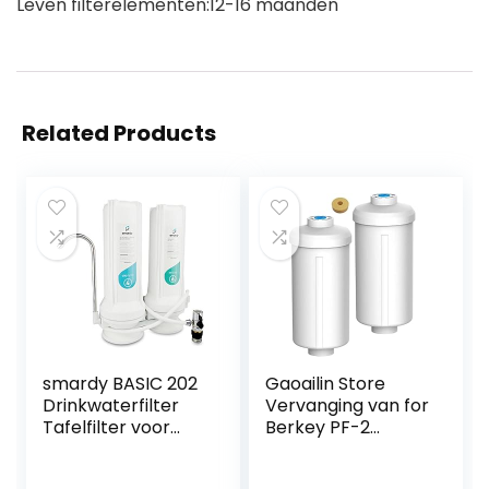
Leven filterelementen:12-16 maanden
Related Products
smardy BASIC 202
Gaoailin Store
Drinkwaterfilter
Vervanging van for
Tafelfilter voor
Berkey PF-2
Kraan CTO + 5
Fluoridefilter (2-
micron PP
delige set)-Alleen