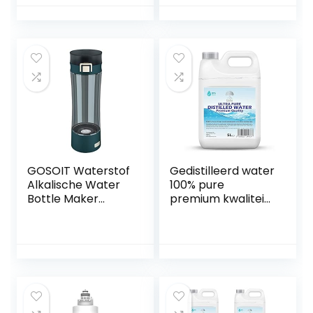
geschikt for
Berkey-zuiveraars
GOSOIT Waterstof
Gedistilleerd water
Alkalische Water
100% pure
Bottle Maker
premium kwaliteit
Machine
– ideaal voor
Waterstof Water
CPap, strijkijzers,
Generator
luchtbevochtigers,
Ionisator met SPE
reiniging, motoren
en PEM
en meer – Made in
Technology, US
the UK (5 Liter)
Membraan maakt
waterstofinhoud