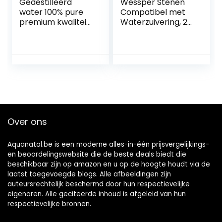
Gedestilleerd
Wessper Stenen
water 100% pure
Compatibel met
premium kwaliteit
Waterzuivering, 2
– ideaal voor
kg Matte Raw
CPap, strijkijzers,
Shungite Chips
luchtbevochtigers,
Compatibel met
reiniging, motoren
Waterreiniging en
en meer – Made in
Filtering |
the UK 20L
Natuurlijke en
Authentieke
Nuggets uit Karelië,
Rusland
Over ons
Aquanatal.be is een moderne alles-in-één prijsvergelijkings-
en beoordelingswebsite die de beste deals biedt die
beschikbaar zijn op amazon en u op de hoogte houdt via de
laatst toegevoegde blogs. Alle afbeeldingen zijn
auteursrechtelijk beschermd door hun respectievelijke
eigenaren. Alle geciteerde inhoud is afgeleid van hun
respectievelijke bronnen.