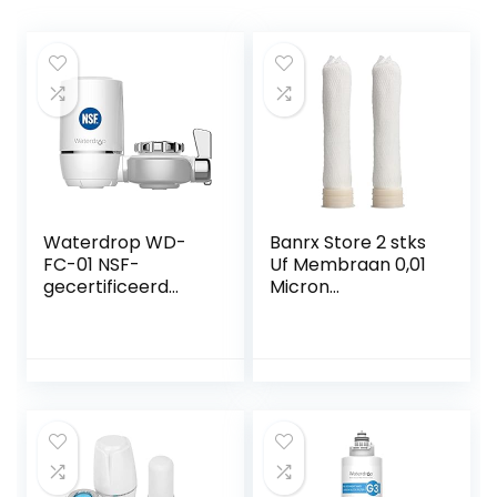
Waterdrop WD-
Banrx Store 2 stks
FC-01 NSF-
Uf Membraan 0,01
gecertificeerd
Micron
Langdurig
ultrafiltratie Hollow
kraanfilter,
Fiber Membraan
filtersysteem met
for omgekeerde
ultra-adsorberend
Osmose
materiaal,
Waterfilterzuiverin
vermindert chloor,
gssysteem (Color :
lood, fluoride en
J)
meer – Past op
standaard kraan