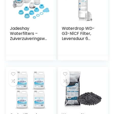
(inclusief 1 filter)
Jadeshay
Waterdrop WD-
Waterfilters –
G3-N1CF Filter,
Zuiverzuiveringswa
Levensduur 6
terfiltersysteem
Maanden,
kraanreiniger
Vervanging voor
WD-G3-W
Omgekeerde
Osmose Systeem