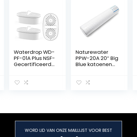
Waterdrop WD-
Naturewater
PF-01A Plus NSF-
PPW-20A 20″ Big
Gecertificeerde
Blue katoenen
Vervangingsfilte
schroefdraadfilt
rs voor Alle
er waterfilter
Waterdrop-
vervangen
Kanfiltersystem
en, Gaan tot 3
Maanden of 757
Liter Mee
(Pakket van 3)
WORD LID VAN ONZE MAILLIJST VOOR BEST