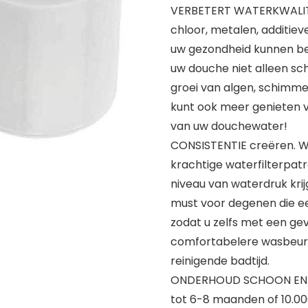
VERBETERT WATERKWALITEIT
chloor, metalen, additie
uw gezondheid kunnen beïn
uw douche niet alleen sc
groei van algen, schimm
kunt ook meer genieten v
van uw douchewater!
CONSISTENTIE creëren. Wa
krachtige waterfilterpatr
niveau van waterdruk kri
must voor degenen die ee
zodat u zelfs met een ge
comfortabelere wasbeurt
reinigende badtijd.
ONDERHOUD SCHOON EN G
tot 6-8 maanden of 10.00