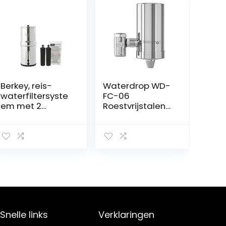
Berkey, reis-
Waterdrop WD-
waterfiltersyste
FC-06
em met 2
Roestvrijstalen
zwarte
Kraanwaterfilter
filterelementen,
,
UK
Koolstofblokwat
erfiltratiesystee
m,
Leidingwaterfilt
er, Verwijdert
Chloor, Zware
Metalen en
Slechte Smaak
Snelle links
Verklaringen
(1 Filter