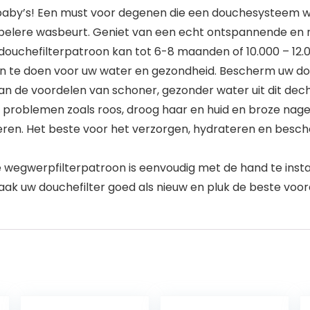
baby’s! Een must voor degenen die een douchesysteem will
belere wasbeurt. Geniet van een echt ontspannende en re
hefilterpatroon kan tot 6-8 maanden of 10.000 – 12.00
ren te doen voor uw water en gezondheid. Bescherm uw do
 de voordelen van schoner, gezonder water uit dit dech
roblemen zoals roos, droog haar en huid en broze nagels,
en. Het beste voor het verzorgen, hydrateren en besc
gwerpfilterpatroon is eenvoudig met de hand te instal
aak uw douchefilter goed als nieuw en pluk de beste voor