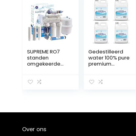
SUPREME RO7
Gedestilleerd
standen
water 100% pure
omgekeerde
premium
osmose-
kwaliteit –
installatie
ideaal voor
drinkwaterinstall
CPap, strijkijzers,
atie met 7
luchtbevochtige
standen
rs, reiniging,
waterfilter
motoren en
osmose filter
meer – Made in
membraanfilter
the UK 20L
osmose
installatie
Over ons
waterfilter