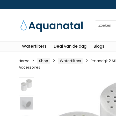
Search
for:
Waterfilters
Deal van de dag
Blogs
Home
Shop
Waterfilters
Pmandgk 2 Stk
Accessoires