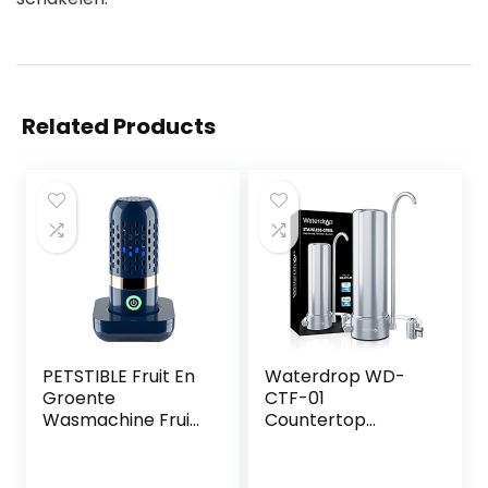
Related Products
PETSTIBLE Fruit En
Waterdrop WD-
Groente
CTF-01
Wasmachine Fruit
Countertop
Purifier Fruit
Waterfilter, 5-
Cleaner Apparaat
traps Roestvrij
Voor Het Reinigen
Staal Filter