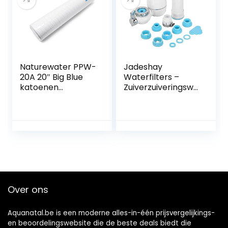
Naturewater PPW-
Jadeshay
20A 20″ Big Blue
Waterfilters –
katoenen
Zuiverzuiveringswa
schroefdraadfilter
terfiltersysteem
waterfilter
kraanreiniger
vervangen
Over ons
Aquanatal.be is een moderne alles-in-één prijsvergelijkings-
en beoordelingswebsite die de beste deals biedt die