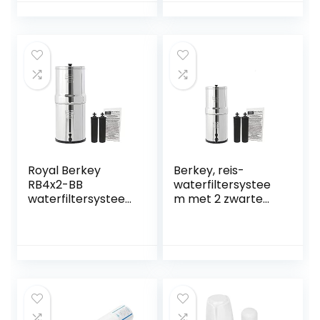
Van Fruit Groente
Systeem, 8000
Rijst Servies
Gallons Faucet
Water Filter,
Vermindert 99%
Van Chloor, Zware
Metalen, Slechte
Smaak (1 Filter
Inbegrepen)
Royal Berkey
Berkey, reis-
RB4x2-BB
waterfiltersystee
waterfiltersystee
m met 2 zwarte
m met 2 zwarte
filterelementen,
elementen
UK