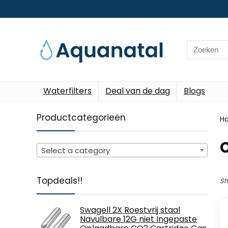
Search
for:
Waterfilters
Deal van de dag
Blogs
Productcategorieën
H
Select a category
Topdeals!!
Sh
Swagell 2X Roestvrij staal
Navulbare 12G niet Ingepaste