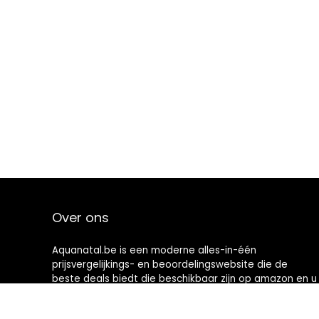
Over ons
Aquanatal.be is een moderne alles-in-één
prijsvergelijkings- en beoordelingswebsite die de
beste deals biedt die beschikbaar zijn op amazon en u
op de hoogte houdt via de laatst toegevoegde blogs.
Alle afbeeldingen zijn auteursrechtelijk beschermd