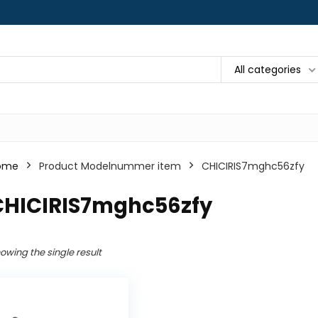
All categories
ome
Product Modelnummer item
‎CHICIRIS7mghc56zfy
‎CHICIRIS7mghc56zfy
owing the single result