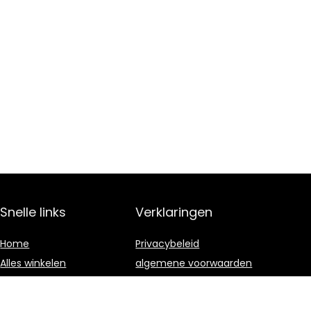
Snelle links
Verklaringen
Home
Privacybeleid
Alles winkelen
algemene voorwaarden
Blogs
Gelieerde
openbaarmaking
Onze webshops