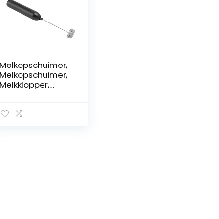
Melkopschuimer,
Melkopschuimer,
Melkklopper,
Elektrische
Melkopschuimer
Handheld
Roestvrij Staal
ABS
Multifunctionele
Draagbare Mini-
melkschuimer
voor Keuken