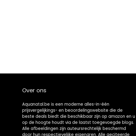
Over ons
Aquanatal.be is een moderne alles-in-één
prijsvergelijkings- en beoordelingswebsite die de
beste deals biedt die beschikbaar zijn op amazon en u
op de hoogte houdt via de laatst toegevoegde blogs.
Alle afbeeldingen zijn auteursrechtelijk beschermd
door hun respectievelijke eigenaren. Alle geciteerde