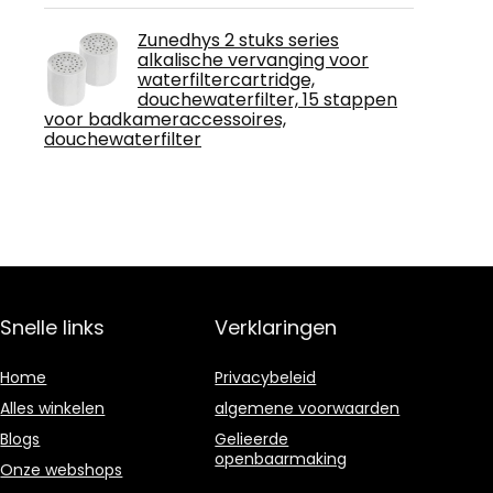
Zunedhys 2 stuks series
alkalische vervanging voor
waterfiltercartridge,
douchewaterfilter, 15 stappen
voor badkameraccessoires,
douchewaterfilter
Snelle links
Verklaringen
Home
Privacybeleid
Alles winkelen
algemene voorwaarden
Blogs
Gelieerde
openbaarmaking
Onze webshops