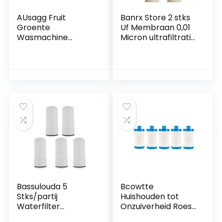
AUsagg Fruit
Banrx Store 2 stks
Groente
Uf Membraan 0,01
Wasmachine
Micron ultrafiltratie
Capsule Vorm
Hollow Fiber
Draadloze Thuis
Membraan for
Voedselreiniger
omgekeerde
Usb Rijstreiniger
Osmose
Vlees Voedsel
Waterfilterzuiverin
Zuivering
gssysteem (Color :
Draagbare Fruit
J)
M0l8
Bassulouda 5
Bcowtte
Stks/partij
Huishouden tot
Waterfilter
Onzuiverheid Roest
Patronen Voor
Sediment