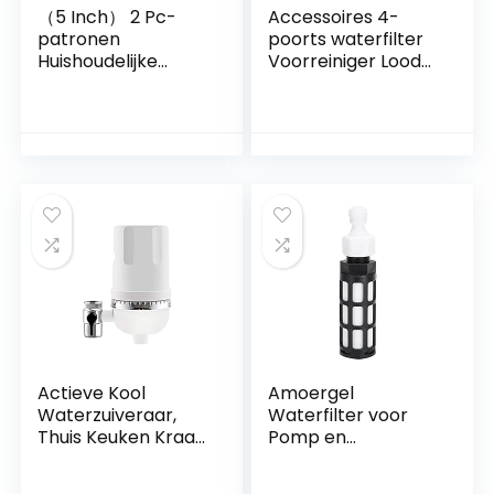
（5 Inch） 2 Pc-
Accessoires 4-
patronen
poorts waterfilter
Huishoudelijke
Voorreiniger Lood
Zuivering, Actieve
Koper Pre-Filter
Kool Filterpatroon
Backwash
Kokosnoot Purifier,
Verwijder Roest
Voor 5 Inch
Verontreiniging
Omgekeerde
Sediment Center
Osmose
Pipe (Kleur: ROOD)
Waterfilter
Actieve Kool
Amoergel
Waterzuiveraar,
Waterfilter voor
Thuis Keuken Kraan
Pomp en
Purifier Kan Het
Watersproeier
Filter Vervangen
Vernevelingssystee