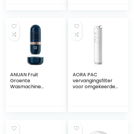
m voor 1/4 Inch
Waterslang
ANUAN Fruit
AORA PAC
Groente
vervangingsfilter
Wasmachine
voor omgekeerde
Draagbare
osmose-installatie
Draadloze Fruit
met waterstof-
Voedselzuiveraar
ionisator en
Desinfectiemachin
warmwaterfunctie
e voor Huishouden,
NIEUW | Quick
Donkerblauw
Change –
waterfilter