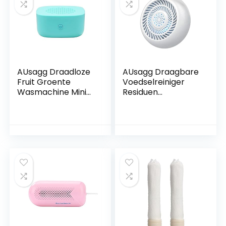
AUsagg Draadloze
AUsagg Draagbare
Fruit Groente
Voedselreiniger
Wasmachine Mini
Residuen
Draagbare
Desinfectie
Machine
Voedsel Fruit
Huishoudelijke
Groente
Luchtreiniger
Wasmachine D9k2
Desinfectie Fruit
Huishouden
Pesticide 5v
Voedsel Z5k8