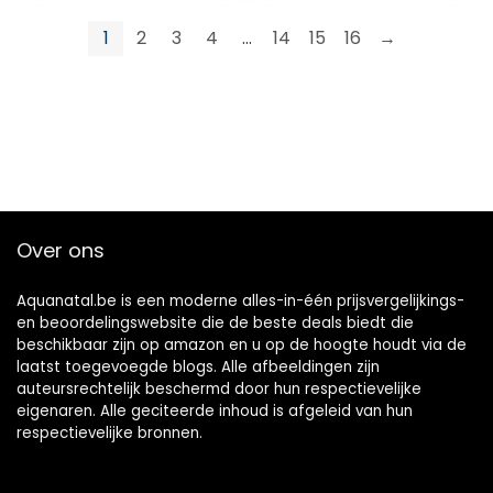
Pesticide 5v
Voedsel Z5k8
1
2
3
4
…
14
15
16
→
Over ons
Aquanatal.be is een moderne alles-in-één prijsvergelijkings-
en beoordelingswebsite die de beste deals biedt die
beschikbaar zijn op amazon en u op de hoogte houdt via de
laatst toegevoegde blogs. Alle afbeeldingen zijn
auteursrechtelijk beschermd door hun respectievelijke
eigenaren. Alle geciteerde inhoud is afgeleid van hun
respectievelijke bronnen.