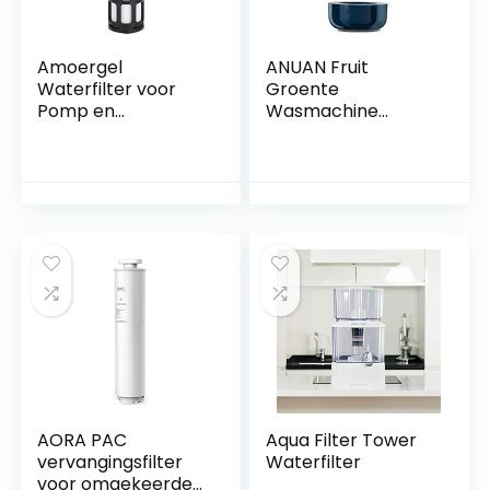
Amoergel
ANUAN Fruit
Waterfilter voor
Groente
Pomp en
Wasmachine
Watersproeier
Draagbare
Vernevelingssystee
Draadloze Fruit
m voor 1/4 Inch
Voedselzuiveraar
Waterslang
Desinfectiemachin
e voor Huishouden,
Donkerblauw
AORA PAC
Aqua Filter Tower
vervangingsfilter
Waterfilter
voor omgekeerde