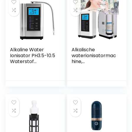
Alkaline Water
Alkalische
Ionisator PH3.5-10.5
waterionisatormac
Waterstof
hine,
Generator Machine
Waterfiltratiesyste
Purifier 3.8in LCD
em voor thuis,
Thuis Alkaline Zure
produceert PH 3.5-
Drinkwater Filter,
10.5 zuur alkalisch
Met 8000 Liter Per
water, thuis
Filter, Intelligente
alkalisch
Stem
drinkwaterfilter