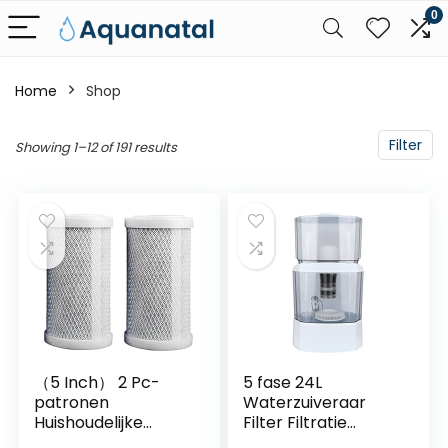
0
Home
Shop
Filter
Showing 1–12 of 191 results
（5 Inch） 2 Pc-
5 fase 24L
patronen
Waterzuiveraar
Huishoudelijke
Filter Filtratie
Zuivering, Actieve
Systeem Machine