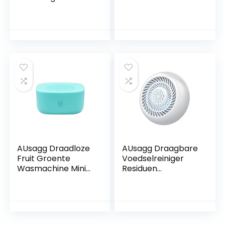
osmose-installatie
met waterstof-
ionisator en
warmwaterfunctie
NIEUW | Quick
Change –
waterfilter
AUsagg Draadloze
AUsagg Draagbare
Fruit Groente
Voedselreiniger
Wasmachine Mini
Residuen
Draagbare
Desinfectie
Machine
Voedsel Fruit
Huishoudelijke
Groente
Luchtreiniger
Wasmachine D9k2
Desinfectie Fruit
Huishouden