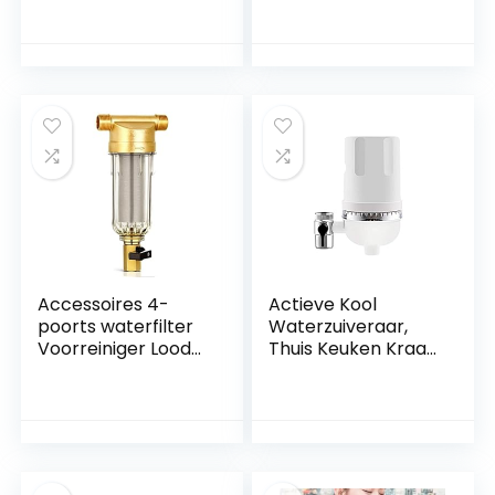
Kool Filterpatroon
Kokosnoot Purifier,
Voor 5 Inch
Omgekeerde
Osmose
Waterfilter
Accessoires 4-
Actieve Kool
poorts waterfilter
Waterzuiveraar,
Voorreiniger Lood
Thuis Keuken Kraan
Koper Pre-Filter
Purifier Kan Het
Backwash
Filter Vervangen
Verwijder Roest
Verontreiniging
Sediment Center
Pipe (Kleur: ROOD)