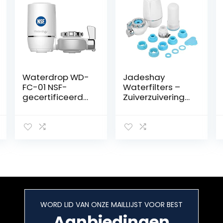
Waterdrop WD-
Jadeshay
FC-01 NSF-
Waterfilters –
gecertificeerd
Zuiverzuiverings
Langdurig
waterfiltersyste
kraanfilter,
em
filtersysteem
kraanreiniger
met ultra-
adsorberend
materiaal,
vermindert
chloor, lood,
fluoride en meer
– Past op
WORD LID VAN ONZE MAILLIJST VOOR BEST
standaard
kraan (inclusief 1
Aanbiedingen