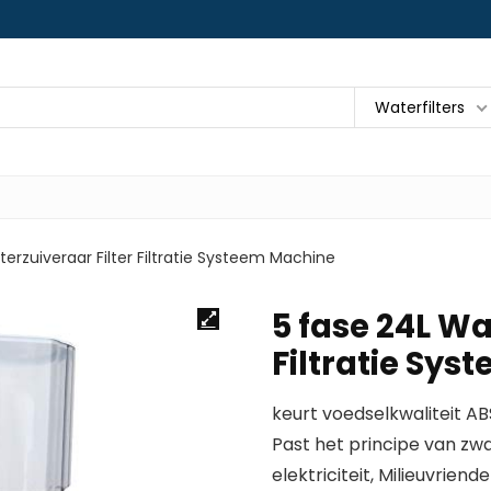
Waterfilters
erzuiveraar Filter Filtratie Systeem Machine
5 fase 24L Wa
Filtratie Sy
keurt voedselkwaliteit ABS
Past het principe van zw
elektriciteit, Milieuvrien