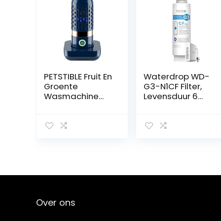
PETSTIBLE Fruit En
Waterdrop WD-
Groente
G3-N1CF Filter,
Wasmachine
Levensduur 6
Fruit Purifier Fruit
Maanden,
Cleaner
Vervanging voor
Apparaat Voor
WD-G3-W
Het Reinigen
Omgekeerde
Van Fruit
Osmose
Groente Rijst
Systeem
Servies
Over ons