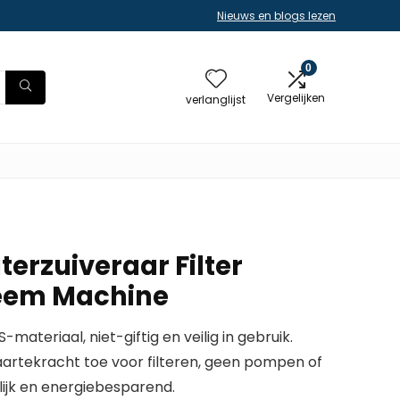
Nieuws en blogs lezen
0
Vergelijken
verlanglijst
terzuiveraar Filter
steem Machine
-materiaal, niet-giftig en veilig in gebruik.
aartekracht toe voor filteren, geen pompen of
delijk en energiebesparend.