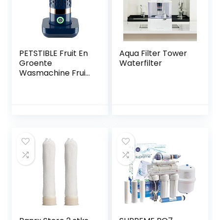
PETSTIBLE Fruit En
Aqua Filter Tower
Groente
Waterfilter
Wasmachine Fruit
Purifier Fruit
Cleaner Apparaat
Voor Het Reinigen
Van Fruit Groente
Rijst Servies