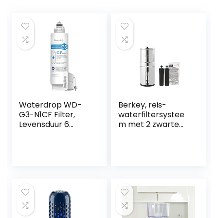
Waterdrop WD-
Berkey, reis-
G3-N1CF Filter,
waterfiltersystee
Levensduur 6
m met 2 zwarte
Maanden,
filterelementen,
Vervanging voor
UK
WD-G3-W
Omgekeerde
Osmose Systeem