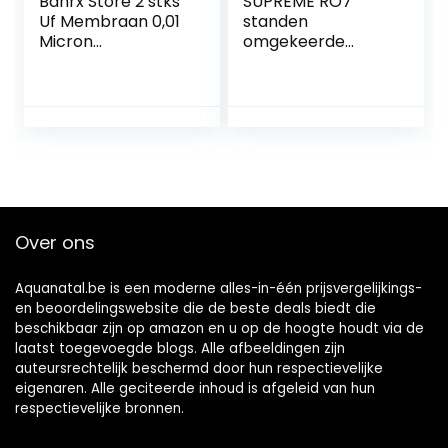
Banrx Store 2 stks
SUPREME RO7
Uf Membraan 0,01
standen
Micron
omgekeerde
ultrafiltratie Hollow
osmose-installatie
Fiber Membraan
drinkwaterinstallat
for omgekeerde
ie met 7 standen
Osmose
waterfilter osmose
Waterfilterzuiverin
filter
gssysteem (Color :
membraanfilter
J)
osmose installatie
waterfilter
Over ons
Aquanatal.be is een moderne alles-in-één prijsvergelijkings-
en beoordelingswebsite die de beste deals biedt die
beschikbaar zijn op amazon en u op de hoogte houdt via de
laatst toegevoegde blogs. Alle afbeeldingen zijn
auteursrechtelijk beschermd door hun respectievelijke
eigenaren. Alle geciteerde inhoud is afgeleid van hun
respectievelijke bronnen.