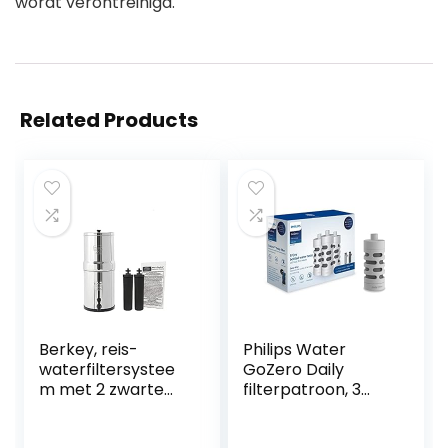
wordt verontreinigd.
Related Products
Berkey, reis-
Philips Water
waterfiltersystee
GoZero Daily
m met 2 zwarte
filterpatroon, 3
filterelementen,
stuks, wit, één
UK
maat