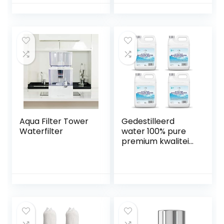
Aqua Filter Tower
Gedestilleerd
Waterfilter
water 100% pure
premium kwaliteit
– ideaal voor
CPap, strijkijzers,
luchtbevochtigers,
reiniging, motoren
en meer – Made in
the UK 20L