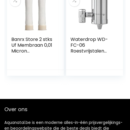
Banrx Store 2 stks
Waterdrop WD-
Uf Membraan 0,01
FC-06
Micron
Roestvrijstalen
ultrafiltratie Hollow
Kraanwaterfilter,
Fiber Membraan
Koolstofblokwater
for omgekeerde
filtratiesysteem,
Osmose
Leidingwaterfilter,
Waterfilterzuiverin
Verwijdert Chloor,
gssysteem (Color :
Zware Metalen en
J)
Slechte Smaak (1
Filter Inbegrepen)
Over ons
Aquanatal.be is een moderne alles-in-één prijsvergelijkings-
en beoordelingswebsite die de beste deals biedt die