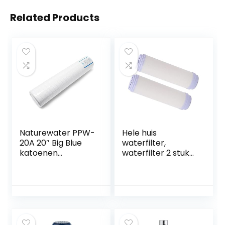
Related Products
Naturewater PPW-
Hele huis
20A 20″ Big Blue
waterfilter,
katoenen
waterfilter 2 stuks
schroefdraadfilter
voor 10 inch
waterfilter
luchtreiniger
vervangen