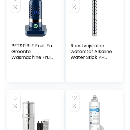
PETSTIBLE Fruit En
Roestvrijstalen
Groente
waterstof Alkaline
Wasmachine Fruit
Water Stick PH
Purifier Fruit
Alkalizer Ionisator
Cleaner Apparaat
Mineraalzuiverings
Voor Het Reinigen
filter, Alkalisch
Van Fruit Groente
geïoniseerd
Rijst Servies
waterstofwaterfilt
er, Alkalisch
waterfilter