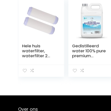
Hele huis
Gedistilleerd
waterfilter,
water 100% pure
waterfilter 2
premium
stuks voor 10
kwaliteit –
inch
ideaal voor
luchtreiniger
CPap, strijkijzers,
luchtbevochtige
rs, reiniging,
motoren en
meer – Made in
the UK (5 Liter)
Over ons