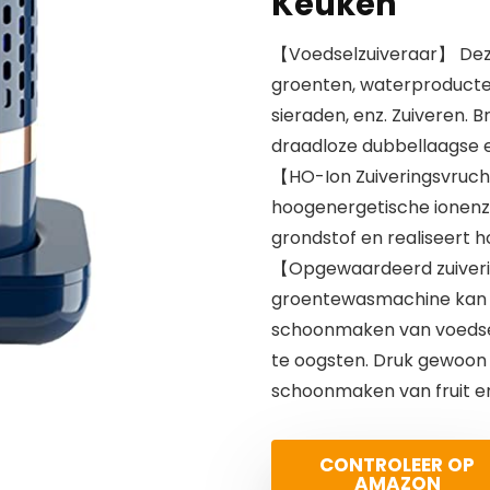
Keuken
【Voedselzuiveraar】 Deze 
groenten, waterproducten,
sieraden, enz. Zuiveren. B
draadloze dubbellaagse e
【HO-Ion Zuiveringsvrucht
hoogenergetische ionenzu
grondstof en realiseert 
【Opgewaardeerd zuiveri
groentewasmachine kan u
schoonmaken van voedsel 
te oogsten. Druk gewoon
schoonmaken van fruit en 
CONTROLEER OP
AMAZON