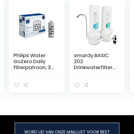
Philips Water
smardy BASIC
GoZero Daily
202
filterpatroon, 3
Drinkwaterfilter
stuks, wit, één
Tafelfilter voor
maat
Kraan CTO + 5
micron PP
WORD LID VAN ONZE MAILLIJST VOOR BEST