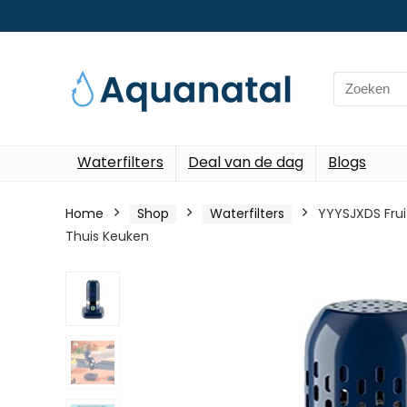
Search
for:
Waterfilters
Deal van de dag
Blogs
Home
Shop
Waterfilters
YYYSJXDS Frui
Thuis Keuken