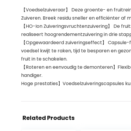
【Voedselzuiveraar】 Deze groente- en fruitreinig
Zuiveren. Breek residu sneller en efficiënter a
【HO-Ion Zuiveringsvruchtenzuivering】 De fruitz
realiseert hoogrendementzuivering in drie stap
【Opgewaardeerd zuiveringseffect】 Capsule-fr
voedsel kwijt te raken, tijd te besparen en g
fruit in te schakelen.
【Roteren en eenvoudig te demonteren】Flexibel
handiger.
Hoge prestaties】Voedselzuiveringscapsules kunn
Related Products