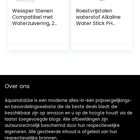
Wessper Stenen
Roestvrijstalen
Compatibel met
waterstof Alkaline
Waterzuivering, 2
Water Stick PH
kg Matte Raw
Alkalizer Ionisator
Shungite Chips
Mineraalzuiverings
Compatibel met
filter, Alkalisch
Waterreiniging en
geïoniseerd
Filtering |
waterstofwaterfilt
Natuurlijke en
er, Alkalisch
Authentieke
waterfilter
Nuggets uit Karelië,
Rusland
Over ons
Aquanatal.be is een moderne alles-in-één prijsvergelijkings-
en beoordelingswebsite die de beste deals biedt die
beschikbaar zijn op amazon en u op de hoogte houdt via de
laatst toegevoegde blogs. Alle afbeeldingen zijn
auteursrechtelijk beschermd door hun respectievelijke
eigenaren. Alle geciteerde inhoud is afgeleid van hun
respectievelijke bronnen.