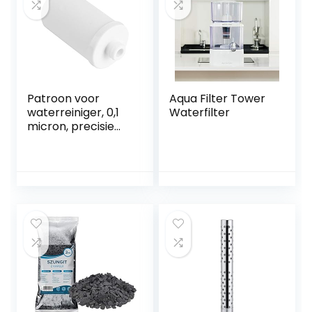
Patroon voor
Aqua Filter Tower
waterreiniger, 0,1
Waterfilter
micron, precisie
van filtratie,
cartridge voor
waterfilter van
keramiek,
waterkraan
watercartridge