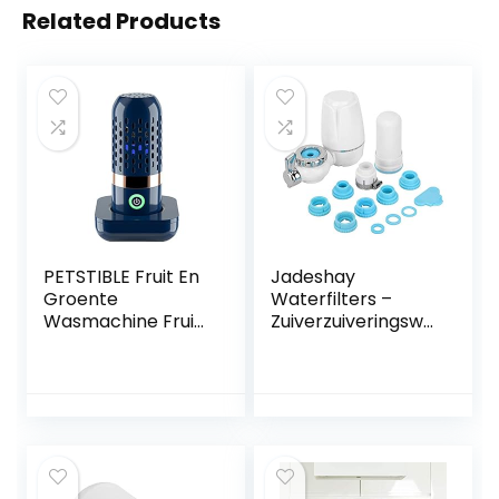
Related Products
PETSTIBLE Fruit En
Jadeshay
Groente
Waterfilters –
Wasmachine Fruit
Zuiverzuiveringswa
Purifier Fruit
terfiltersysteem
Cleaner Apparaat
kraanreiniger
Voor Het Reinigen
Van Fruit Groente
Rijst Servies