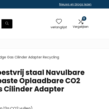
Nieuws en blogs lezen
0
Vergelijken
verlanglijst
idge Gas Cilinder Adapter Recycling
estvrij staal Navulbare
epaste Oplaadbare CO2
s Cilinder Adapter
n 12g CO2 vullen)