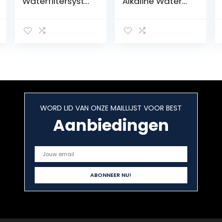
Waterfiltersyste
Alkaline Water
em, Directe
Stick PH Alkalizer
Aansluiting op
Ionisator
Keukenkraan,
Mineraalzuiverin
30000 Liter
gsfilter, Alkalisch
Hoge
geïoniseerd
Chloorreductiec
waterstofwater
apaciteit, USA
filter, Alkalisch
Tech
waterfilter
WORD LID VAN ONZE MAILLIJST VOOR BEST
Aanbiedingen