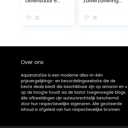
Levensduur 6
Zuiverzuiverings
Maanden,
waterfiltersyste
Vervanging voor
em
WD-G3-W
kraanreiniger
Omgekeerde
Osmose
Systeem
Over ons
Aquanatal.be is een moderne alles-in-één
prijsvergelijkings- en beoordelingswebsite die de
beste deals biedt die beschikbaar zijn op amazon en u
op de hoogte houdt via de laatst toegevoegde blogs.
Alle afbeeldingen zijn auteursrechtelijk beschermd
door hun respectievelijke eigenaren. Alle geciteerde
inhoud is afgeleid van hun respectievelijke bronnen.