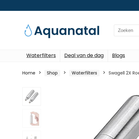
Search
for:
Waterfilters
Deal van de dag
Blogs
Home
Shop
Waterfilters
Swagell 2X Ro