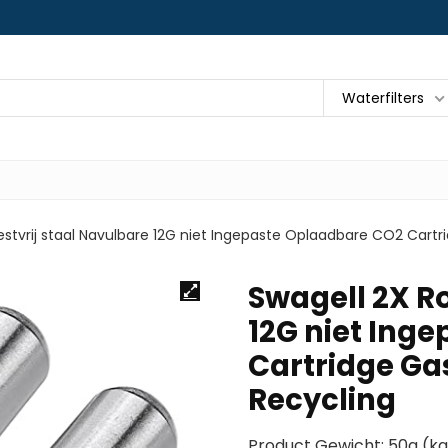
Waterfilters
estvrij staal Navulbare 12G niet Ingepaste Oplaadbare CO2 Cartr
Swagell 2X Ro
12G niet Ing
Cartridge Ga
Recycling
Product Gewicht: 50g (ka